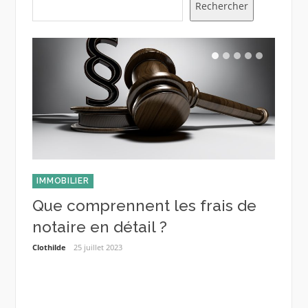
Rechercher
IMMOBILIER
DIVER
Que comprennent les frais de
Com
notaire en détail ?
pro
er
cha
Clothilde
25 juillet 2023
Estelle