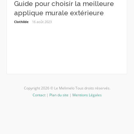
Guide pour choisir la meilleure
Guid
applique murale extérieure
mois
plan
Clothilde
16 août 2023
u’il
Estelle
Copyright 2026 © Le Melimelo Tous droits réservés.
Contact
|
Plan du site
|
Mentions Légales