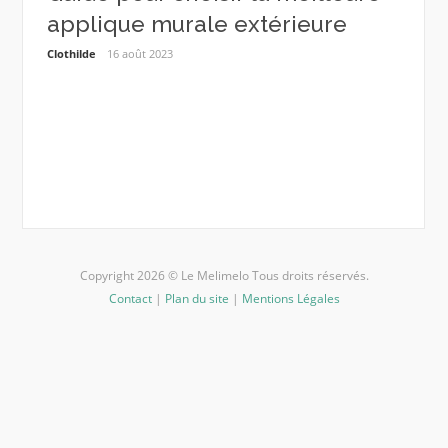
applique murale extérieure
mois
plan
Clothilde
16 août 2023
u’il
Estelle
Copyright 2026 © Le Melimelo Tous droits réservés.
Contact
|
Plan du site
|
Mentions Légales