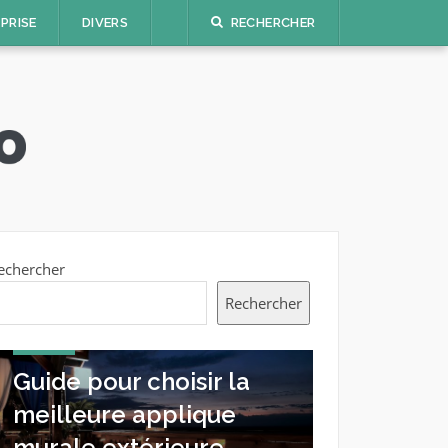
PRISE
DIVERS
RECHERCHER
echercher
Rechercher
JARDIN
JARDIN
Guide pour choisir la
Guide pr
meilleure applique
éliminer 
murale extérieure
blanche s