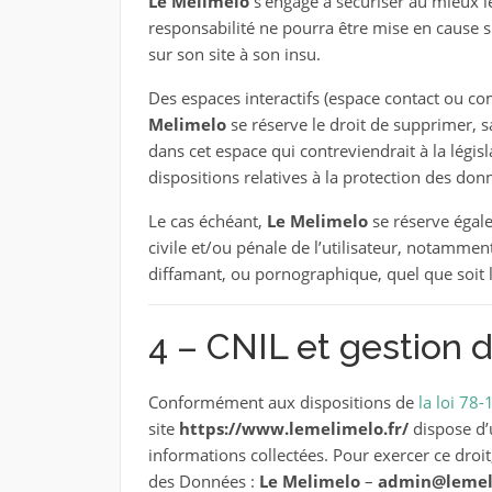
Le Melimelo
s’engage à sécuriser au mieux l
responsabilité ne pourra être mise en cause s
sur son site à son insu.
Des espaces interactifs (espace contact ou com
Melimelo
se réserve le droit de supprimer, 
dans cet espace qui contreviendrait à la législ
dispositions relatives à la protection des don
Le cas échéant,
Le Melimelo
se réserve égale
civile et/ou pénale de l’utilisateur, notammen
diffamant, ou pornographique, quel que soit le
4 – CNIL et gestion
Conformément aux dispositions de
la loi 78
site
https://www.lemelimelo.fr/
dispose d’u
informations collectées. Pour exercer ce droi
des Données :
Le Melimelo
–
admin@lemeli