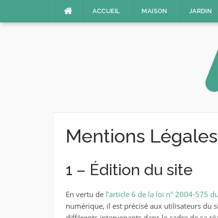
Aller
ACCUEIL
MAISON
JARDIN
au
contenu
Mentions Légales
1 – Édition du site
En vertu de
l’article 6 de la loi n° 2004-575 
numérique, il est précisé aux utilisateurs du s
différents intervenants dans le cadre de sa réa