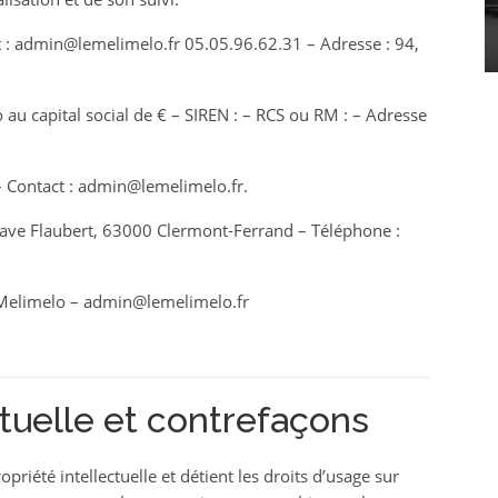
organiser son plan de
 :
admin@lemelimelo.fr
05.05.96.62.31
– Adresse :
94,
table
Clothilde
24 février 2023
o
au capital social de € – SIREN : – RCS ou RM : – Adresse
 Contact :
admin@lemelimelo.fr
.
ve Flaubert, 63000 Clermont-Ferrand – Téléphone :
Melimelo
–
admin@lemelimelo.fr
ctuelle et contrefaçons
opriété intellectuelle et détient les droits d’usage sur