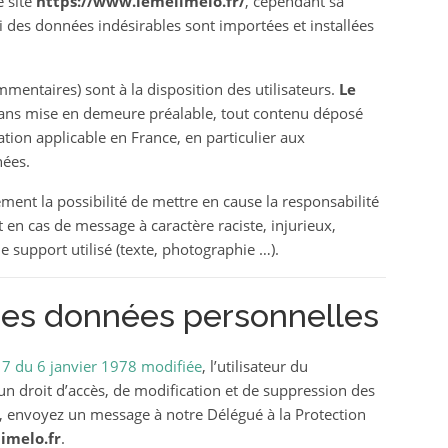
e site
https://www.lemelimelo.fr/
, cependant sa
i des données indésirables sont importées et installées
mentaires) sont à la disposition des utilisateurs.
Le
sans mise en demeure préalable, tout contenu déposé
ation applicable en France, en particulier aux
nées.
ment la possibilité de mettre en cause la responsabilité
t en cas de message à caractère raciste, injurieux,
 support utilisé (texte, photographie …).
 des données personnelles
-17 du 6 janvier 1978 modifiée
, l’utilisateur du
n droit d’accès, de modification et de suppression des
t, envoyez un message à notre Délégué à la Protection
melo.fr
.