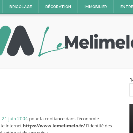
BRICOLAGE
DÉCORATION
IMMOBILIER
ENTRE
R
du 21 juin 2004
pour la confiance dans l’économie
DÉCORATION
ite internet
https://www.lemelimelo.fr/
l’identité des
5 astuces pour bien
lisation et de son suivi: