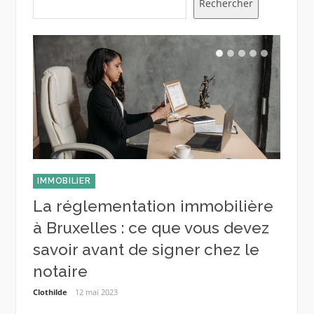
Rechercher
IMMOBILIER
ENTRE
er
La réglementation immobilière
Tra
ation
à Bruxelles : ce que vous devez
trav
savoir avant de signer chez le
d’a
notaire
Cendrill
Clothilde
12 mai 2023