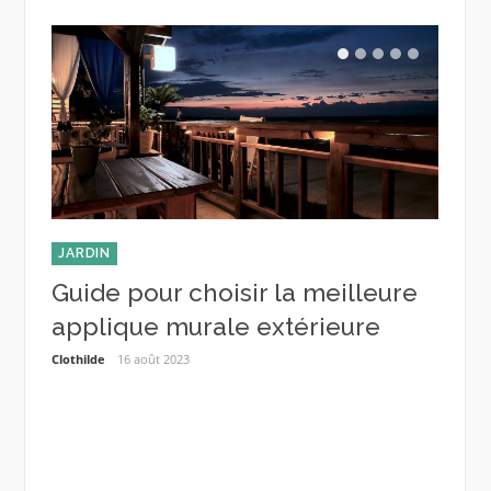
JARDIN
JARDI
Guide pour choisir la meilleure
Guid
applique murale extérieure
mois
plan
Clothilde
16 août 2023
u’il
Estelle