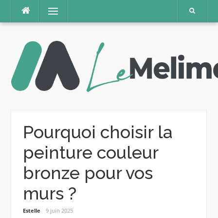
Aller
Menu
au
contenu
Pourquoi choisir la
peinture couleur
bronze pour vos
murs ?
Estelle
9 juin 2025