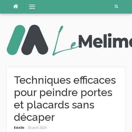
Aller
Menu
au
contenu
Techniques efficaces
pour peindre portes
et placards sans
décaper
Estelle
30 avril 2024