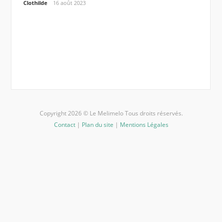
plan
Clothilde
16 août 2023
u’il
Estelle
Copyright 2026 © Le Melimelo Tous droits réservés.
Contact
|
Plan du site
|
Mentions Légales