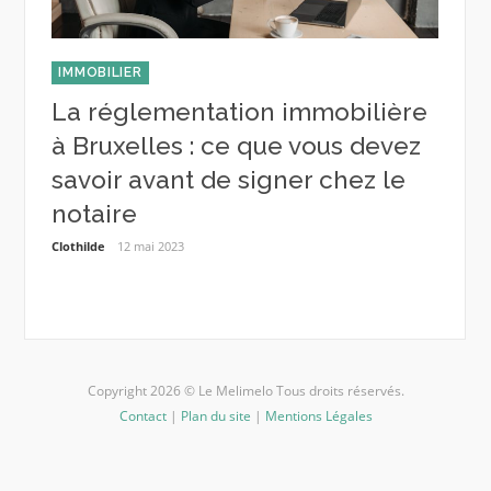
IMMOBILIER
ENTRE
er
La réglementation immobilière
Tra
ation
à Bruxelles : ce que vous devez
trav
savoir avant de signer chez le
d’a
notaire
Cendrill
Clothilde
12 mai 2023
Copyright 2026 © Le Melimelo Tous droits réservés.
Contact
|
Plan du site
|
Mentions Légales