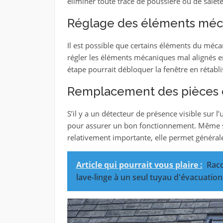
éliminer toute trace de poussière ou de saleté
Réglage des éléments méc
Il est possible que certains éléments du méc
régler les éléments mécaniques mal alignés en 
étape pourrait débloquer la fenêtre en rétabl
Remplacement des pièces 
S’il y a un détecteur de présence visible sur
pour assurer un bon fonctionnement. Même si
relativement importante, elle permet général
Article qui pourrait vous plaire :
Racc
lave-linge à un seul tuyau d'évacuation 