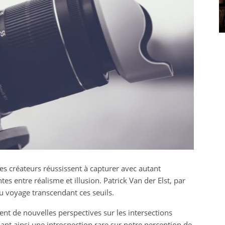
immobilière pour vente
: ce qu’il faut savoir
Clothilde
25 février 2023
s créateurs réussissent à capturer avec autant
ntes entre réalisme et illusion. Patrick Van der Elst, par
au voyage transcendant ces seuils.
nt de nouvelles perspectives sur les intersections
ant ainsi une introspection rare sur notre perception de