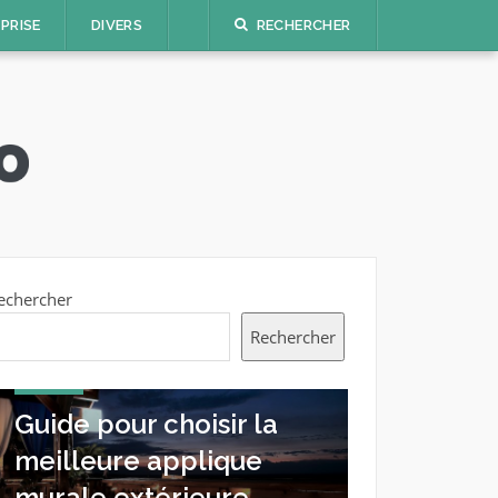
PRISE
DIVERS
RECHERCHER
echercher
Rechercher
JARDIN
JARDIN
Guide pour choisir la
Guide pr
meilleure applique
éliminer 
murale extérieure
blanche s