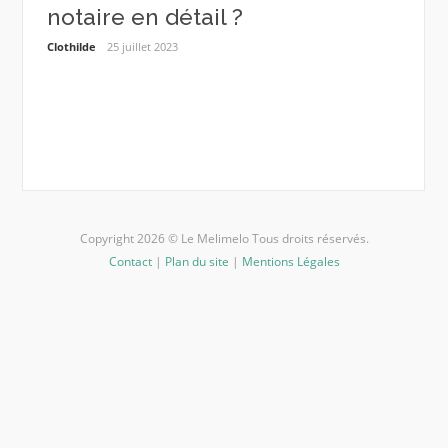
notaire en détail ?
pro
er
cha
Clothilde
25 juillet 2023
Estelle
Copyright 2026 © Le Melimelo Tous droits réservés.
Contact
|
Plan du site
|
Mentions Légales