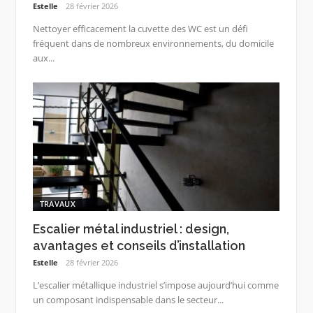
Estelle
28 février 2026
Nettoyer efficacement la cuvette des WC est un défi
fréquent dans de nombreux environnements, du domicile
aux...
TRAVAUX
Escalier métal industriel : design,
avantages et conseils d’installation
Estelle
28 février 2026
L’escalier métallique industriel s’impose aujourd’hui comme
un composant indispensable dans le secteur...