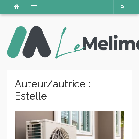
Aller
Menu
au
contenu
Auteur/autrice :
Estelle