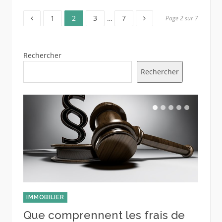
Page
Page
Page
Page
Pagination
1
2
3
…
7
Page 2 sur 7
des
Rechercher
publications
Rechercher
IMMOBILIER
DIVER
Que comprennent les frais de
Com